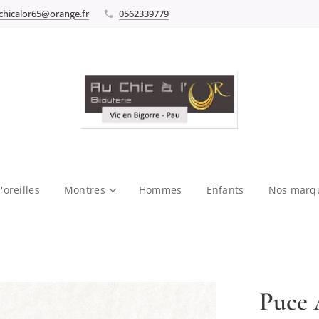
chicalor65@orange.fr
0562339779
'oreilles
Montres
Hommes
Enfants
Nos marq
Puce