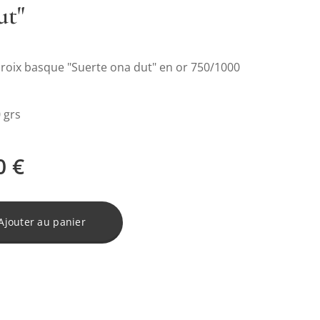
ut"
croix basque "Suerte ona dut" en or 750/1000
0 grs
0
€
Ajouter au panier