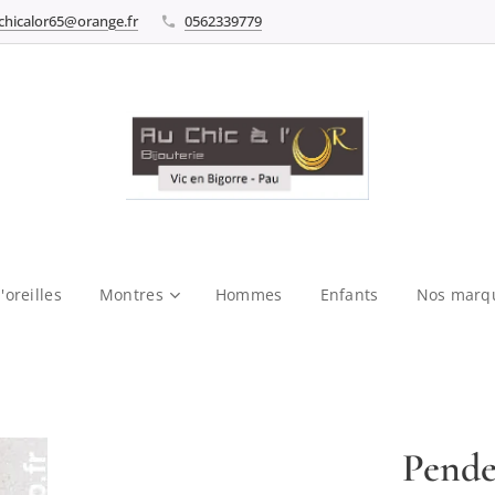
chicalor65@orange.fr
0562339779
'oreilles
Montres
Hommes
Enfants
Nos marq
Pende