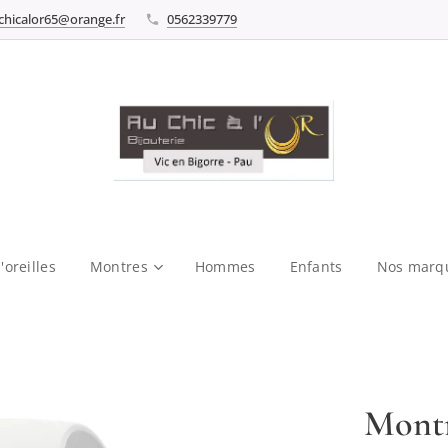
chicalor65@orange.fr
0562339779
'oreilles
Montres
Hommes
Enfants
Nos marq
Montr