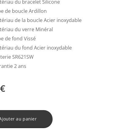
tériau du bracelet
Silicone
pe de boucle
Ardillon
ériau de la boucle
Acier inoxydable
tériau du verre
Minéral
pe de fond
Vissé
tériau du fond
Acier inoxydable
terie
SR621SW
rantie
2 ans
€
Ajouter au panier