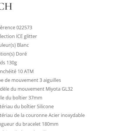
CH
férence
022573
lection
ICE glitter
uleur(s)
Blanc
ition(s)
Doré
ids
130g
anchéité
10 ATM
pe de mouvement
3 aiguilles
dèle du mouvement
Miyota GL32
lle du boîtier
37mm
ériau du boîtier
Silicone
tériau de la couronne
Acier inoxydable
ngueur du bracelet
180mm