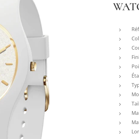
WAT
Ré
Col
Co
Fin
Po
Ét
Ty
Mo
Tai
Mat
Ma
Lo