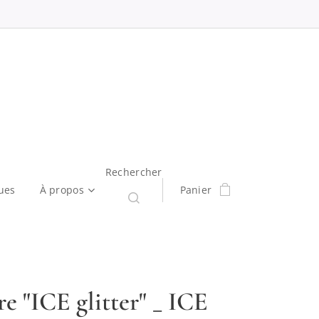
Rechercher
ues
À propos
Panier
e "ICE glitter" _ ICE