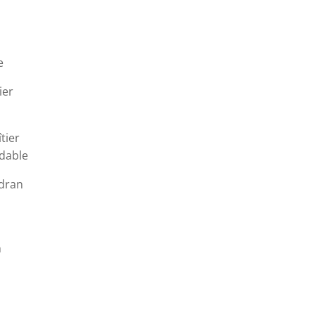
e
ier
tier
ydable
dran
m