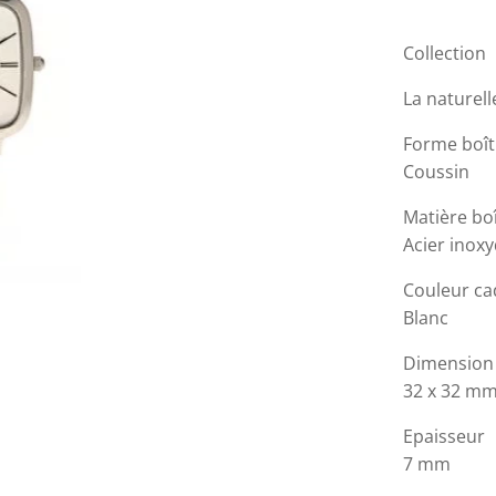
Collection
La naturell
Forme boît
Coussin
Matière boî
Acier inox
Couleur ca
Blanc
Dimension
32 x 32 m
Epaisseur
7 mm