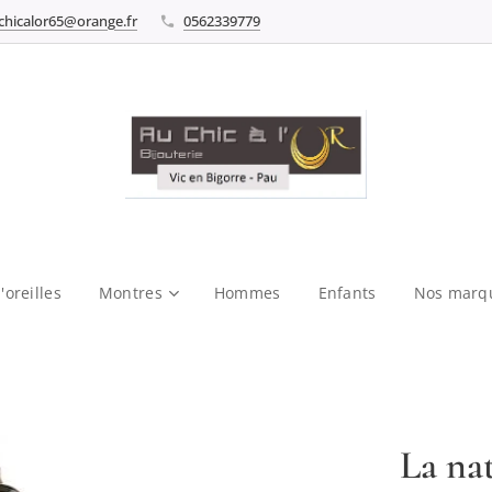
chicalor65@orange.fr
0562339779
'oreilles
Montres
Hommes
Enfants
Nos marq
La na