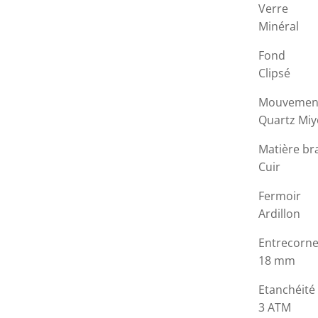
Verre
Minéral
Fond
Clipsé
Mouvemen
Quartz Miy
Matière br
Cuir
Fermoir
Ardillon
Entrecorn
18 mm
Etanchéité
3 ATM