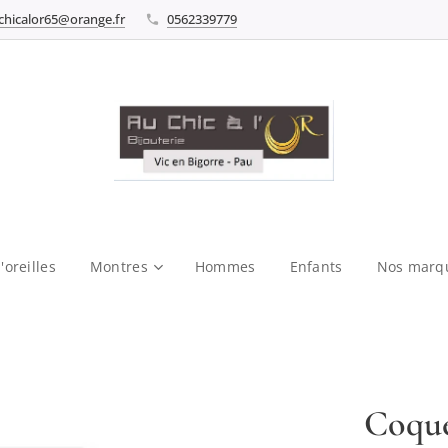
chicalor65@orange.fr
0562339779
'oreilles
Montres
Hommes
Enfants
Nos marq
Coque