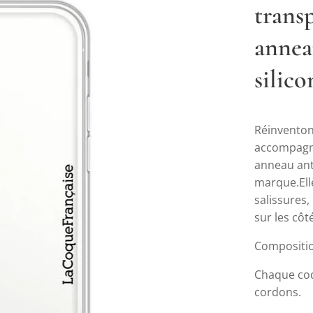
trans
annea
silico
Réinventon
accompagne
anneau ant
marque.Ell
salissures,
sur les cô
Composition
Chaque coq
cordons.