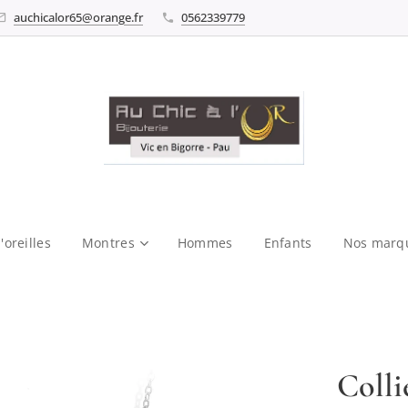
auchicalor65@orange.fr
0562339779
'oreilles
Montres
Hommes
Enfants
Nos marq
Colli