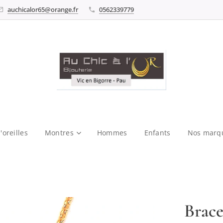
auchicalor65@orange.fr
0562339779
'oreilles
Montres
Hommes
Enfants
Nos marq
Brace