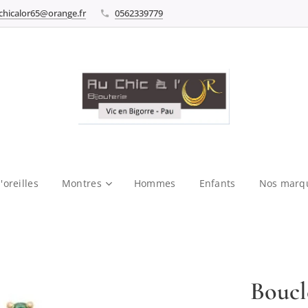
chicalor65@orange.fr
0562339779
'oreilles
Montres
Hommes
Enfants
Nos marq
Boucl