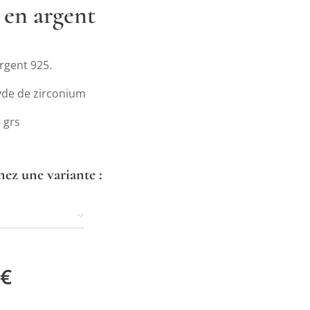
 en argent
rgent 925.
xyde de zirconium
5 grs
nez une variante :
€