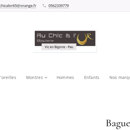
chicalor65@orange.fr
0562339779
'oreilles
Montres
Hommes
Enfants
Nos marq
Bague