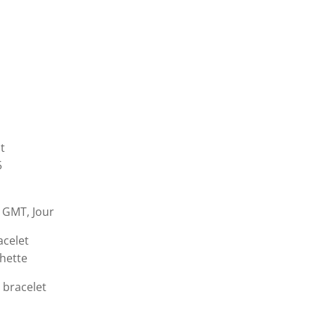
t
5
, GMT, Jour
acelet
chette
 bracelet