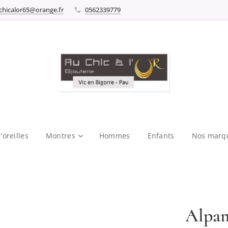
chicalor65@orange.fr
0562339779
'oreilles
Montres
Hommes
Enfants
Nos marq
Alpa