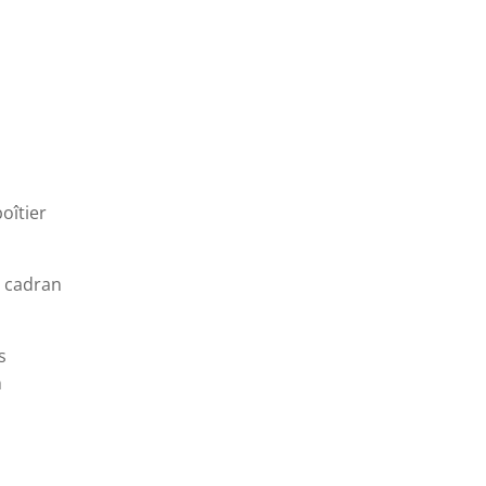
oîtier
 cadran
s
m