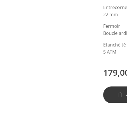
Entrecorn
22 mm
Fermoir
Boucle ardi
Etanchéité
5 ATM
179,0