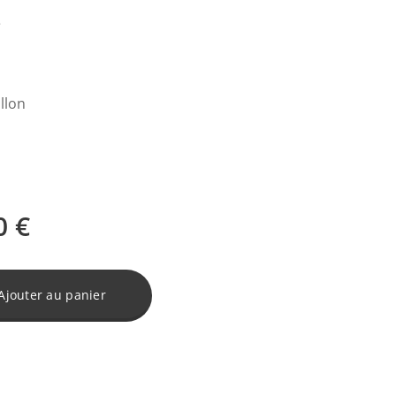
e
llon
0
€
Ajouter au panier