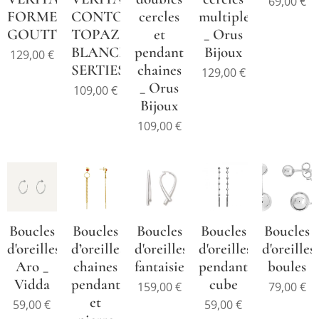
69,00
€
FORME
CONTOUR
cercles
multiples
GOUTTE
TOPAZES
et
_ Orus
BLANCHES
pendant
Bijoux
129,00
€
SERTIES.
chaines
129,00
€
_ Orus
109,00
€
Bijoux
109,00
€
Boucles
Boucles
Boucles
Boucles
Boucles
d'oreilles
d’oreilles
d'oreilles
d'oreilles
d'oreilles
Aro _
chaines
fantaisie
pendante
boules
Vidda
pendantes
cube
159,00
€
79,00
€
et
59,00
€
59,00
€