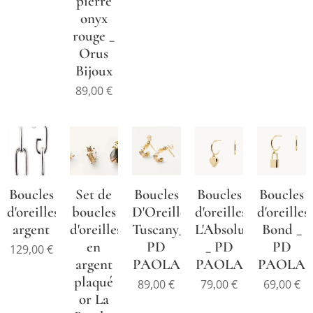
pierre
onyx
rouge _
Orus
Bijoux
89,00
€
Boucles
Set de
Boucles
Boucles
Boucles
d'oreilles
boucles
D'Oreilles
d'oreilles
d'oreilles
argent
d'oreilles
Tuscany_
L'Absolu
Bond _
en
PD
_ PD
PD
129,00
€
argent
PAOLA
PAOLA
PAOLA
plaqué
89,00
€
79,00
€
69,00
€
or La