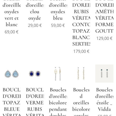
d'oreillles
d'oreilles
d'oreilles
D'OREILLES
D'OREIL
oxydes
clou
oxydes
RUBIS
AMÉTH
vert et
oxyde
bleu
VÉRITABLE
VÉRITA
blanc
CONTOUR
FORME
29,00
€
59,00
€
TOPAZES
GOUTT
69,00
€
BLANCHES
129,00
€
SERTIES
179,00
€
BOUCLES
BOUCLES
Boucles
Boucles
Boucles
D'OREILLES
D'OREILLES
d’oreilles
d
d'oreilles
TOPAZE
VERMEIL
bicolore
oreilles
étoile _
BLEUE
RUBIS
pendantes
bicolore
Vidda
VÉRITABLE
VÉRITABLE
doubles
cercles